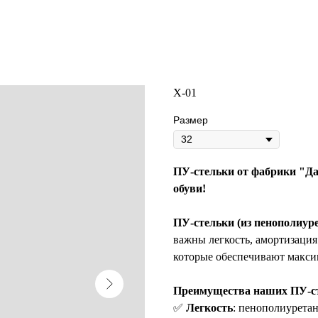
Х-01
Размер
ПУ-стельки от фабрики "Даг
обуви!
ПУ-стельки (из пенополиур
важны легкость, амортизаци
которые обеспечивают макси
Преимущества наших ПУ-ст
✅
Легкость
: пенополиуретан