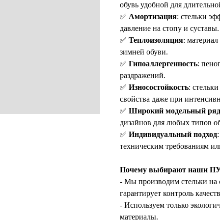
обувь удобной для длительнои
✅
Амортизация
: стельки э
давление на стопу и суставы.
✅
Теплоизоляция
: материал
зимней обуви.
✅
Гипоаллергенность
: пено
раздражений.
✅
Износостойкость
: стельк
свойства даже при интенсивн
✅
Широкий модельный ря
дизайнов для любых типов об
✅
Индивидуальный подход
техническим требованиям или
Почему выбирают наши ПУ
- Мы производим стельки на 
гарантирует контроль качеств
- Используем только эколог
материалы.