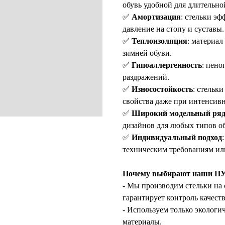
обувь удобной для длительнои
✅
Амортизация
: стельки э
давление на стопу и суставы.
✅
Теплоизоляция
: материал
зимней обуви.
✅
Гипоаллергенность
: пено
раздражений.
✅
Износостойкость
: стельк
свойства даже при интенсивн
✅
Широкий модельный ря
дизайнов для любых типов об
✅
Индивидуальный подход
техническим требованиям или
Почему выбирают наши ПУ
- Мы производим стельки на 
гарантирует контроль качеств
- Используем только эколог
материалы.